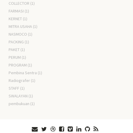
COLLECTOR
(1)
FARMASI
(1)
KERNET
(1)
MITRA USAHA
(1)
NASMOCO
(1)
PACKING
(1)
PAKET
(1)
PERUM
(1)
PROGRAM
(1)
Pembina Sentra
(1)
Radiografer
(1)
STAFF
(1)
SWALAYAN
(1)
pembukuan
(1)