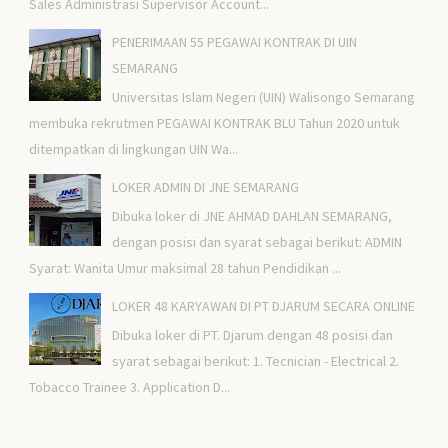
Sales Administrasi Supervisor Account...
PENERIMAAN 55 PEGAWAI KONTRAK DI UIN
SEMARANG
Universitas Islam Negeri (UIN) Walisongo Semarang
membuka rekrutmen PEGAWAI KONTRAK BLU Tahun 2020 untuk
ditempatkan di lingkungan UIN Wa...
LOKER ADMIN DI JNE SEMARANG
Dibuka loker di JNE AHMAD DAHLAN SEMARANG,
dengan posisi dan syarat sebagai berikut: ADMIN
Syarat: Wanita Umur maksimal 28 tahun Pendidikan ...
LOKER 48 KARYAWAN DI PT DJARUM SECARA ONLINE
Dibuka loker di PT. Djarum dengan 48 posisi dan
syarat sebagai berikut: 1. Tecnician - Electrical 2.
Tobacco Trainee 3. Application D...