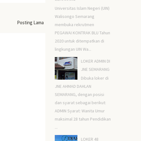
Universitas Islam Negeri (UIN)
Walisongo Semarang
Posting Lama
membuka rekrutmen
PEGAWAI KONTRAK BLU Tahun
2020 untuk ditempatkan di
lingkungan UIN Wa...
LOKER ADMIN DI
JNE SEMARANG
Dibuka loker di
JNE AHMAD DAHLAN
SEMARANG, dengan posisi
dan syarat sebagai berikut:
ADMIN Syarat: Wanita Umur
maksimal 28 tahun Pendidikan
...
LOKER 48