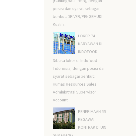
(Gunungpati - BSB), dengan
posisi dan syarat sebagai
berikut: DRIVER/PENGEMUDI
Kualifi...
LOKER 74
KARYAWAN DI
INDOFOOD
Dibuka loker di Indofood
Indonesia, dengan posisi dan
syarat sebagai berikut:
Humas Resources Sales
Administrasi Supervisor
Account...
PENERIMAAN 55
PEGAWAI
KONTRAK DI UIN
SEMARANG