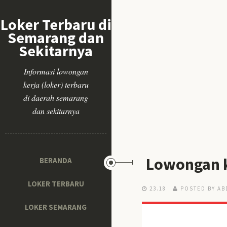
Loker Terbaru di
Semarang dan
Sekitarnya
Informasi lowongan
kerja (loker) terbaru
di daerah semarang
dan sekitarnya
Lowongan k
BERANDA
LOKER TERBARU
23.18
POSTED BY AB
LOKER SEMARANG