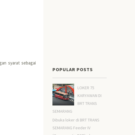
gan syarat sebagai
POPULAR POSTS
LOKER 75
KARYAWAN DI
BRT TRANS
SEMARANG
Dibuka loker di BRT TRANS
SEMARANG Feeder IV