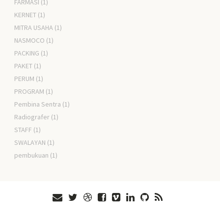
FARMASI
(1)
KERNET
(1)
MITRA USAHA
(1)
NASMOCO
(1)
PACKING
(1)
PAKET
(1)
PERUM
(1)
PROGRAM
(1)
Pembina Sentra
(1)
Radiografer
(1)
STAFF
(1)
SWALAYAN
(1)
pembukuan
(1)