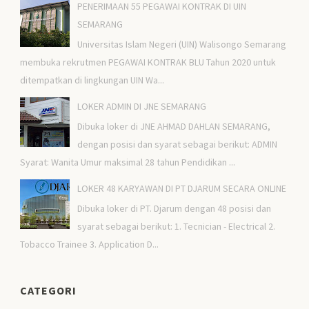
PENERIMAAN 55 PEGAWAI KONTRAK DI UIN
SEMARANG
Universitas Islam Negeri (UIN) Walisongo Semarang
membuka rekrutmen PEGAWAI KONTRAK BLU Tahun 2020 untuk
ditempatkan di lingkungan UIN Wa...
LOKER ADMIN DI JNE SEMARANG
Dibuka loker di JNE AHMAD DAHLAN SEMARANG,
dengan posisi dan syarat sebagai berikut: ADMIN
Syarat: Wanita Umur maksimal 28 tahun Pendidikan ...
LOKER 48 KARYAWAN DI PT DJARUM SECARA ONLINE
Dibuka loker di PT. Djarum dengan 48 posisi dan
syarat sebagai berikut: 1. Tecnician - Electrical 2.
Tobacco Trainee 3. Application D...
CATEGORI