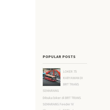
POPULAR POSTS
LOKER 75
KARYAWAN DI
BRT TRANS
SEMARANG
Dibuka loker di BRT TRANS
SEMARANG Feeder IV