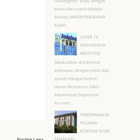
(Gunungpati - BSB), dengan
posisi dan syarat sebagai
berikut: DRIVER/PENGEMUDI
Kualifi...
LOKER 74
KARYAWAN DI
INDOFOOD
Dibuka loker di Indofood
Indonesia, dengan posisi dan
syarat sebagai berikut:
Humas Resources Sales
Administrasi Supervisor
Account...
PENERIMAAN 55
PEGAWAI
KONTRAK DI UIN
SEMARANG
Posting Lama