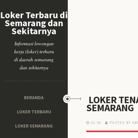
Loker Terbaru di
Semarang dan
Sekitarnya
Informasi lowongan
kerja (loker) terbaru
di daerah semarang
dan sekitarnya
LOKER TEN
BERANDA
SEMARANG
LOKER TERBARU
22.30
POSTED BY AB
LOKER SEMARANG