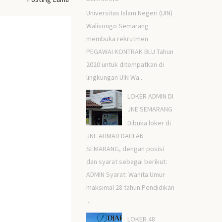
Universitas Islam Negeri (UIN)
Walisongo Semarang
membuka rekrutmen
PEGAWAI KONTRAK BLU Tahun
2020 untuk ditempatkan di
lingkungan UIN Wa...
LOKER ADMIN DI
JNE SEMARANG
Dibuka loker di
JNE AHMAD DAHLAN
SEMARANG, dengan posisi
dan syarat sebagai berikut:
ADMIN Syarat: Wanita Umur
maksimal 28 tahun Pendidikan
...
LOKER 48