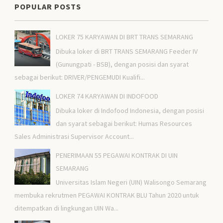
POPULAR POSTS
LOKER 75 KARYAWAN DI BRT TRANS SEMARANG
Dibuka loker di BRT TRANS SEMARANG Feeder IV
(Gunungpati - BSB), dengan posisi dan syarat
sebagai berikut: DRIVER/PENGEMUDI Kualifi...
LOKER 74 KARYAWAN DI INDOFOOD
Dibuka loker di Indofood Indonesia, dengan posisi
dan syarat sebagai berikut: Humas Resources
Sales Administrasi Supervisor Account...
PENERIMAAN 55 PEGAWAI KONTRAK DI UIN
SEMARANG
Universitas Islam Negeri (UIN) Walisongo Semarang
membuka rekrutmen PEGAWAI KONTRAK BLU Tahun 2020 untuk
ditempatkan di lingkungan UIN Wa...