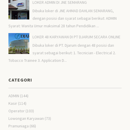
LOKER ADMIN DI JNE SEMARANG
Dibuka loker di JNE AHMAD DAHLAN SEMARANG,
dengan posisi dan syarat sebagai berikut: ADMIN
Syarat: Wanita Umur maksimal 28 tahun Pendidikan ...
LOKER 48 KARYAWAN DI PT DJARUM SECARA ONLINE
Dibuka loker di PT. Djarum dengan 48 posisi dan
syarat sebagai berikut: 1. Tecnician - Electrical 2.
Tobacco Trainee 3. Application D...
CATEGORI
ADMIN
(144)
Kasir
(114)
Operator
(103)
Lowongan Karyawan
(73)
Pramuniaga
(66)