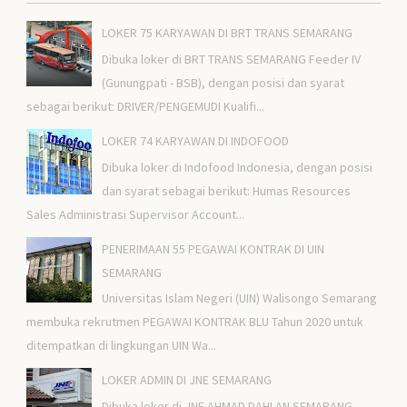
LOKER 75 KARYAWAN DI BRT TRANS SEMARANG
Dibuka loker di BRT TRANS SEMARANG Feeder IV
(Gunungpati - BSB), dengan posisi dan syarat
sebagai berikut: DRIVER/PENGEMUDI Kualifi...
LOKER 74 KARYAWAN DI INDOFOOD
Dibuka loker di Indofood Indonesia, dengan posisi
dan syarat sebagai berikut: Humas Resources
Sales Administrasi Supervisor Account...
PENERIMAAN 55 PEGAWAI KONTRAK DI UIN
SEMARANG
Universitas Islam Negeri (UIN) Walisongo Semarang
membuka rekrutmen PEGAWAI KONTRAK BLU Tahun 2020 untuk
ditempatkan di lingkungan UIN Wa...
LOKER ADMIN DI JNE SEMARANG
Dibuka loker di JNE AHMAD DAHLAN SEMARANG,