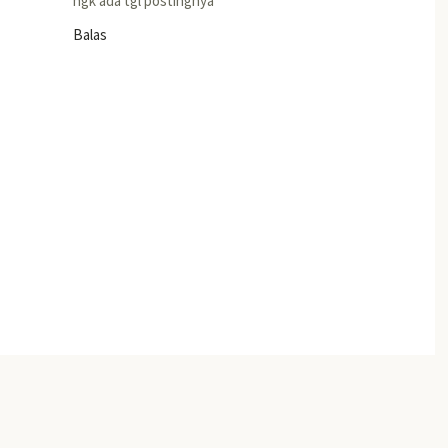
ngk ada tgl postingnya
Balas