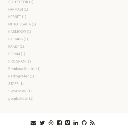
COLLECTOR
(1)
FARMASI
(1)
KERNET
(1)
MITRA USAHA
(1)
NASMOCO
(1)
PACKING
(1)
PAKET
(1)
PERUM
(1)
PROGRAM
(1)
Pembina Sentra
(1)
Radiografer
(1)
STAFF
(1)
SWALAYAN
(1)
pembukuan
(1)