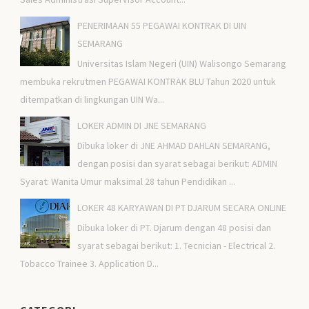
PENERIMAAN 55 PEGAWAI KONTRAK DI UIN
SEMARANG
Universitas Islam Negeri (UIN) Walisongo Semarang
membuka rekrutmen PEGAWAI KONTRAK BLU Tahun 2020 untuk
ditempatkan di lingkungan UIN Wa...
LOKER ADMIN DI JNE SEMARANG
Dibuka loker di JNE AHMAD DAHLAN SEMARANG,
dengan posisi dan syarat sebagai berikut: ADMIN
Syarat: Wanita Umur maksimal 28 tahun Pendidikan ...
LOKER 48 KARYAWAN DI PT DJARUM SECARA ONLINE
Dibuka loker di PT. Djarum dengan 48 posisi dan
syarat sebagai berikut: 1. Tecnician - Electrical 2.
Tobacco Trainee 3. Application D...