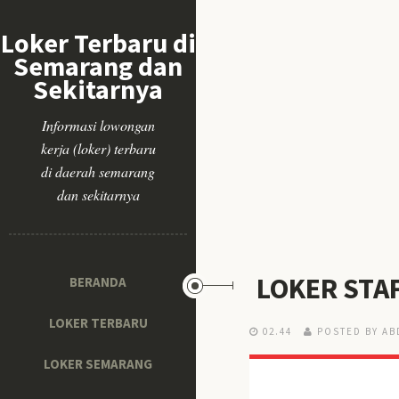
Loker Terbaru di
Semarang dan
Sekitarnya
Informasi lowongan
kerja (loker) terbaru
di daerah semarang
dan sekitarnya
LOKER STA
BERANDA
LOKER TERBARU
02.44
POSTED BY AB
LOKER SEMARANG