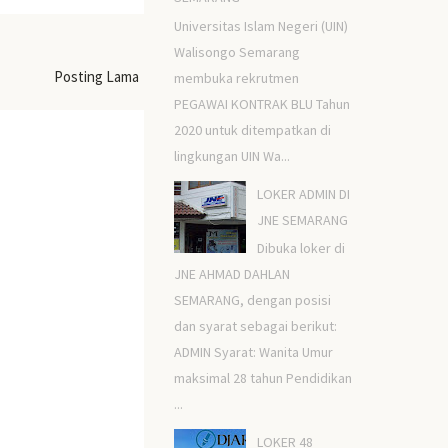
Universitas Islam Negeri (UIN)
Walisongo Semarang
Posting Lama
membuka rekrutmen
PEGAWAI KONTRAK BLU Tahun
2020 untuk ditempatkan di
lingkungan UIN Wa...
LOKER ADMIN DI
JNE SEMARANG
Dibuka loker di
JNE AHMAD DAHLAN
SEMARANG, dengan posisi
dan syarat sebagai berikut:
ADMIN Syarat: Wanita Umur
maksimal 28 tahun Pendidikan
...
LOKER 48