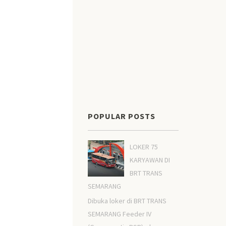
POPULAR POSTS
LOKER 75
KARYAWAN DI
BRT TRANS
SEMARANG
Dibuka loker di BRT TRANS
SEMARANG Feeder IV