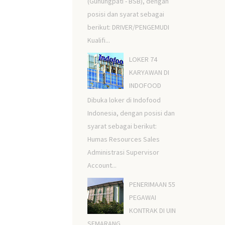
(Gunungpati - BSB), dengan
posisi dan syarat sebagai
berikut: DRIVER/PENGEMUDI
Kualifi...
LOKER 74
KARYAWAN DI
INDOFOOD
Dibuka loker di Indofood
Indonesia, dengan posisi dan
syarat sebagai berikut:
Humas Resources Sales
Administrasi Supervisor
Account...
PENERIMAAN 55
PEGAWAI
KONTRAK DI UIN
SEMARANG