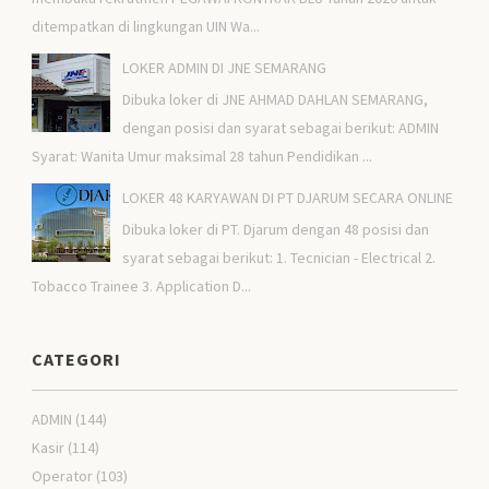
ditempatkan di lingkungan UIN Wa...
LOKER ADMIN DI JNE SEMARANG
Dibuka loker di JNE AHMAD DAHLAN SEMARANG,
dengan posisi dan syarat sebagai berikut: ADMIN
Syarat: Wanita Umur maksimal 28 tahun Pendidikan ...
LOKER 48 KARYAWAN DI PT DJARUM SECARA ONLINE
Dibuka loker di PT. Djarum dengan 48 posisi dan
syarat sebagai berikut: 1. Tecnician - Electrical 2.
Tobacco Trainee 3. Application D...
CATEGORI
ADMIN
(144)
Kasir
(114)
Operator
(103)