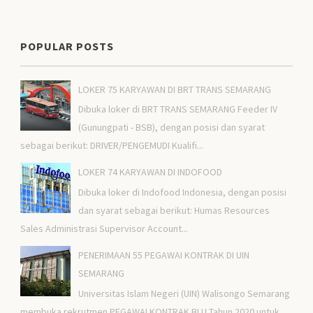
POPULAR POSTS
LOKER 75 KARYAWAN DI BRT TRANS SEMARANG
Dibuka loker di BRT TRANS SEMARANG Feeder IV
(Gunungpati - BSB), dengan posisi dan syarat
sebagai berikut: DRIVER/PENGEMUDI Kualifi...
LOKER 74 KARYAWAN DI INDOFOOD
Dibuka loker di Indofood Indonesia, dengan posisi
dan syarat sebagai berikut: Humas Resources
Sales Administrasi Supervisor Account...
PENERIMAAN 55 PEGAWAI KONTRAK DI UIN
SEMARANG
Universitas Islam Negeri (UIN) Walisongo Semarang
membuka rekrutmen PEGAWAI KONTRAK BLU Tahun 2020 untuk