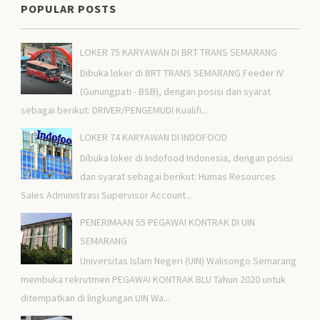
POPULAR POSTS
LOKER 75 KARYAWAN DI BRT TRANS SEMARANG
Dibuka loker di BRT TRANS SEMARANG Feeder IV
(Gunungpati - BSB), dengan posisi dan syarat
sebagai berikut: DRIVER/PENGEMUDI Kualifi...
LOKER 74 KARYAWAN DI INDOFOOD
Dibuka loker di Indofood Indonesia, dengan posisi
dan syarat sebagai berikut: Humas Resources
Sales Administrasi Supervisor Account...
PENERIMAAN 55 PEGAWAI KONTRAK DI UIN
SEMARANG
Universitas Islam Negeri (UIN) Walisongo Semarang
membuka rekrutmen PEGAWAI KONTRAK BLU Tahun 2020 untuk
ditempatkan di lingkungan UIN Wa...