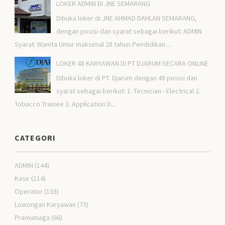
LOKER ADMIN DI JNE SEMARANG
Dibuka loker di JNE AHMAD DAHLAN SEMARANG,
dengan posisi dan syarat sebagai berikut: ADMIN
Syarat: Wanita Umur maksimal 28 tahun Pendidikan ...
LOKER 48 KARYAWAN DI PT DJARUM SECARA ONLINE
Dibuka loker di PT. Djarum dengan 48 posisi dan
syarat sebagai berikut: 1. Tecnician - Electrical 2.
Tobacco Trainee 3. Application D...
CATEGORI
ADMIN
(144)
Kasir
(114)
Operator
(103)
Lowongan Karyawan
(73)
Pramuniaga
(66)