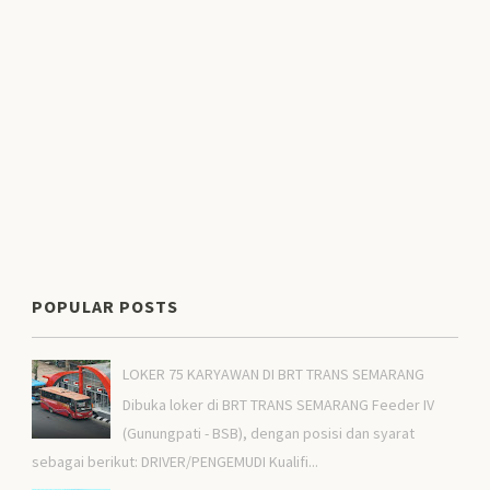
POPULAR POSTS
LOKER 75 KARYAWAN DI BRT TRANS SEMARANG
Dibuka loker di BRT TRANS SEMARANG Feeder IV
(Gunungpati - BSB), dengan posisi dan syarat
sebagai berikut: DRIVER/PENGEMUDI Kualifi...