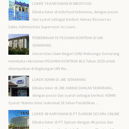
LOKER 74 KARYAWAN DI INDOFOOD
Dibuka loker di Indofood Indonesia, dengan posisi
dan syarat sebagai berikut: Humas Resources
Sales Administrasi Supervisor Account...
PENERIMAAN 55 PEGAWAI KONTRAK DI UIN
SEMARANG
Universitas Islam Negeri (UIN) Walisongo Semarang
membuka rekrutmen PEGAWAI KONTRAK BLU Tahun 2020 untuk
ditempatkan di lingkungan UIN Wa...
LOKER ADMIN DI JNE SEMARANG
Dibuka loker di JNE AHMAD DAHLAN SEMARANG,
dengan posisi dan syarat sebagai berikut: ADMIN
Syarat: Wanita Umur maksimal 28 tahun Pendidikan ...
LOKER 48 KARYAWAN DI PT DJARUM SECARA ONLINE
Dibuka loker di PT. Djarum dengan 48 posisi dan