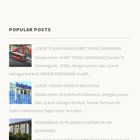
POPULAR POSTS
LOKER 75 KARYAWAN DI BRT TRANS SEMARANG
Dibuka loker di BRT TRANS SEMARANG Feeder IV
(Gunungpati - BSB), dengan posisi dan syarat
sebagai berikut: DRIVER/PENGEMUDI Kualifi...
LOKER 74 KARYAWAN DI INDOFOOD
Dibuka loker di Indofood Indonesia, dengan posisi
dan syarat sebagai berikut: Humas Resources
Sales Administrasi Supervisor Account...
PENERIMAAN 55 PEGAWAI KONTRAK DI UIN
SEMARANG
Universitas Islam Negeri (UIN) Walisongo Semarang