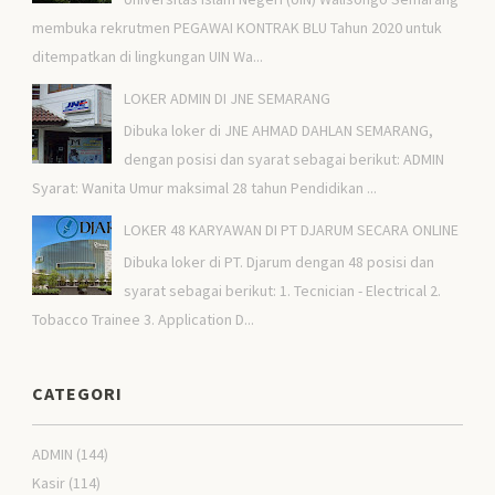
membuka rekrutmen PEGAWAI KONTRAK BLU Tahun 2020 untuk
ditempatkan di lingkungan UIN Wa...
LOKER ADMIN DI JNE SEMARANG
Dibuka loker di JNE AHMAD DAHLAN SEMARANG,
dengan posisi dan syarat sebagai berikut: ADMIN
Syarat: Wanita Umur maksimal 28 tahun Pendidikan ...
LOKER 48 KARYAWAN DI PT DJARUM SECARA ONLINE
Dibuka loker di PT. Djarum dengan 48 posisi dan
syarat sebagai berikut: 1. Tecnician - Electrical 2.
Tobacco Trainee 3. Application D...
CATEGORI
ADMIN
(144)
Kasir
(114)