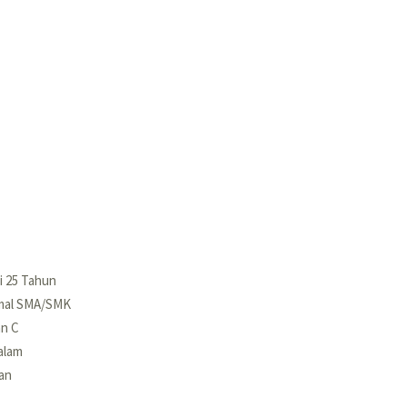
di Lab Klinik IBL Semarang Imam Bonjol
i 25 Tahun
imal SMA/SMK
an C
alam
tan
Lowongan kerja di Lab Klinik IBL Semarang Imam Bonjol