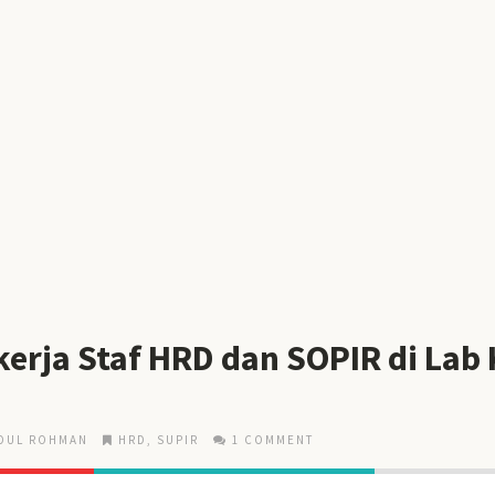
rja Staf HRD dan SOPIR di Lab K
DUL ROHMAN
HRD
,
SUPIR
1 COMMENT