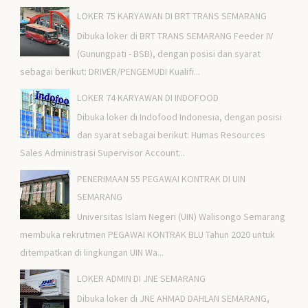
LOKER 75 KARYAWAN DI BRT TRANS SEMARANG
Dibuka loker di BRT TRANS SEMARANG Feeder IV
(Gunungpati - BSB), dengan posisi dan syarat
sebagai berikut: DRIVER/PENGEMUDI Kualifi...
LOKER 74 KARYAWAN DI INDOFOOD
Dibuka loker di Indofood Indonesia, dengan posisi
dan syarat sebagai berikut: Humas Resources
Sales Administrasi Supervisor Account...
PENERIMAAN 55 PEGAWAI KONTRAK DI UIN
SEMARANG
Universitas Islam Negeri (UIN) Walisongo Semarang
membuka rekrutmen PEGAWAI KONTRAK BLU Tahun 2020 untuk
ditempatkan di lingkungan UIN Wa...
LOKER ADMIN DI JNE SEMARANG
Dibuka loker di JNE AHMAD DAHLAN SEMARANG,