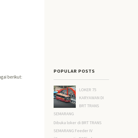
POPULAR POSTS
gai berikut:
LOKER 75
KARYAWAN DI
BRT TRANS
SEMARANG
Dibuka loker di BRT TRANS
SEMARANG Feeder IV