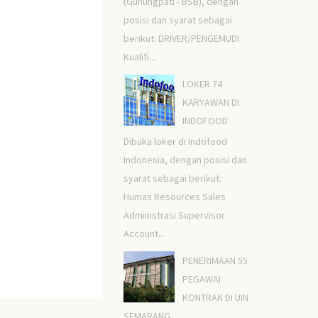
(Gunungpati - BSB), dengan
posisi dan syarat sebagai
berikut: DRIVER/PENGEMUDI
Kualifi...
LOKER 74
KARYAWAN DI
INDOFOOD
Dibuka loker di Indofood
Indonesia, dengan posisi dan
syarat sebagai berikut:
Humas Resources Sales
Administrasi Supervisor
Account...
PENERIMAAN 55
PEGAWAI
KONTRAK DI UIN
SEMARANG