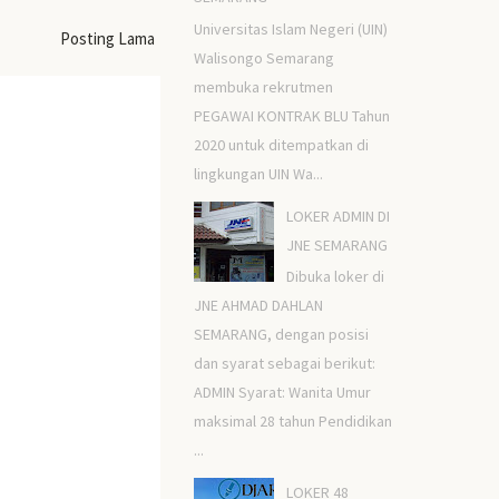
Universitas Islam Negeri (UIN)
Posting Lama
Walisongo Semarang
membuka rekrutmen
PEGAWAI KONTRAK BLU Tahun
2020 untuk ditempatkan di
lingkungan UIN Wa...
LOKER ADMIN DI
JNE SEMARANG
Dibuka loker di
JNE AHMAD DAHLAN
SEMARANG, dengan posisi
dan syarat sebagai berikut:
ADMIN Syarat: Wanita Umur
maksimal 28 tahun Pendidikan
...
LOKER 48