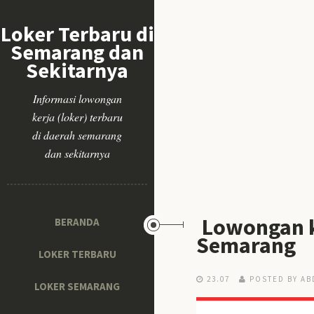
Loker Terbaru di
Semarang dan
Sekitarnya
Informasi lowongan
kerja (loker) terbaru
di daerah semarang
dan sekitarnya
Lowongan k
BERANDA
Semarang
LOKER TERBARU
23.07
POSTED BY AB
LOKER SEMARANG