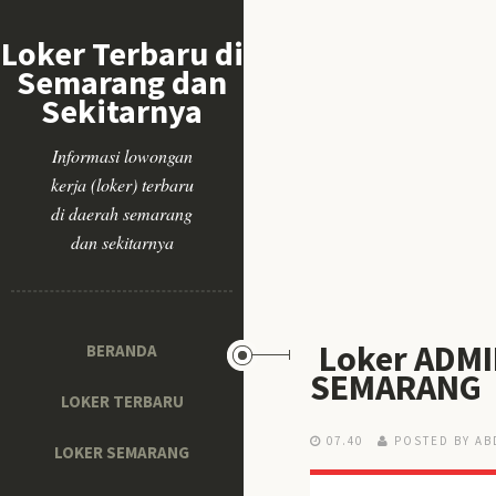
Loker Terbaru di
Semarang dan
Sekitarnya
Informasi lowongan
kerja (loker) terbaru
di daerah semarang
dan sekitarnya
Loker ADMI
BERANDA
SEMARANG
LOKER TERBARU
07.40
POSTED BY AB
LOKER SEMARANG