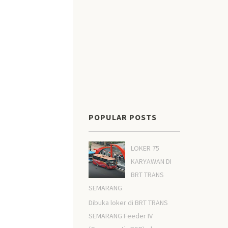
POPULAR POSTS
LOKER 75
KARYAWAN DI
BRT TRANS
SEMARANG
Dibuka loker di BRT TRANS
SEMARANG Feeder IV