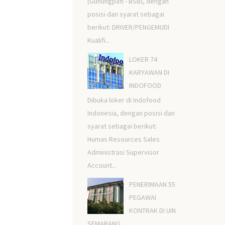
(Gunungpati - BSB), dengan
posisi dan syarat sebagai
berikut: DRIVER/PENGEMUDI
Kualifi...
LOKER 74
KARYAWAN DI
INDOFOOD
Dibuka loker di Indofood
Indonesia, dengan posisi dan
syarat sebagai berikut:
Humas Resources Sales
Administrasi Supervisor
Account...
PENERIMAAN 55
PEGAWAI
KONTRAK DI UIN
SEMARANG