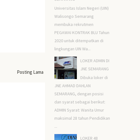
Universitas Islam Negeri (UIN)
Walisongo Semarang
membuka rekrutmen
PEGAWAI KONTRAK BLU Tahun
2020 untuk ditempatkan di
lingkungan UIN Wa...
LOKER ADMIN DI
JNE SEMARANG
Posting Lama
Dibuka loker di
JNE AHMAD DAHLAN
SEMARANG, dengan posisi
dan syarat sebagai berikut:
ADMIN Syarat: Wanita Umur
maksimal 28 tahun Pendidikan
...
LOKER 48