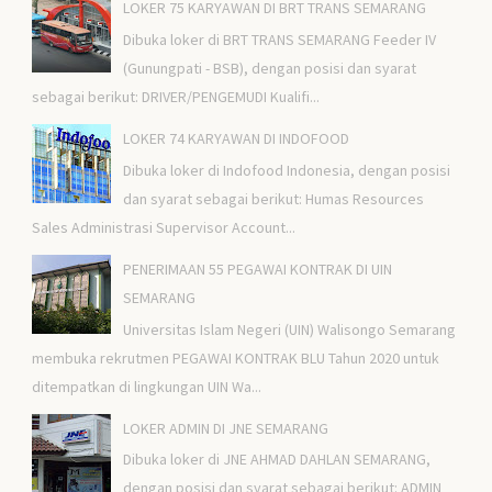
LOKER 75 KARYAWAN DI BRT TRANS SEMARANG
Dibuka loker di BRT TRANS SEMARANG Feeder IV
(Gunungpati - BSB), dengan posisi dan syarat
sebagai berikut: DRIVER/PENGEMUDI Kualifi...
LOKER 74 KARYAWAN DI INDOFOOD
Dibuka loker di Indofood Indonesia, dengan posisi
dan syarat sebagai berikut: Humas Resources
Sales Administrasi Supervisor Account...
PENERIMAAN 55 PEGAWAI KONTRAK DI UIN
SEMARANG
Universitas Islam Negeri (UIN) Walisongo Semarang
membuka rekrutmen PEGAWAI KONTRAK BLU Tahun 2020 untuk
ditempatkan di lingkungan UIN Wa...
LOKER ADMIN DI JNE SEMARANG
Dibuka loker di JNE AHMAD DAHLAN SEMARANG,
dengan posisi dan syarat sebagai berikut: ADMIN