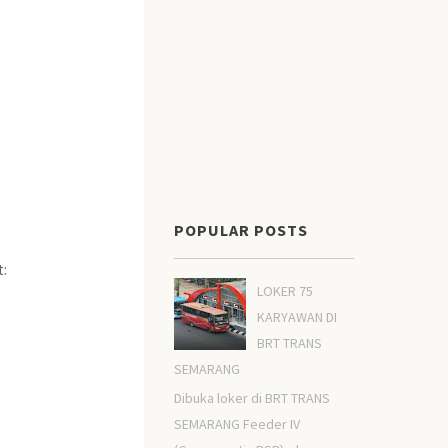
POPULAR POSTS
t:
LOKER 75
KARYAWAN DI
BRT TRANS
SEMARANG
Dibuka loker di BRT TRANS
SEMARANG Feeder IV