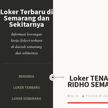
Loker Terbaru di
Semarang dan
Sekitarnya
Informasi lowongan
kerja (loker) terbaru
di daerah semarang
dan sekitarnya
Loker TEN
BERANDA
RIDHO SEM
LOKER TERBARU
01.41
POSTED BY AB
LOKER SEMARANG