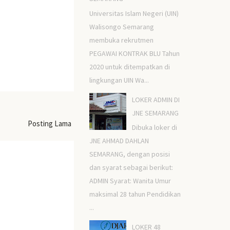
Universitas Islam Negeri (UIN)
Walisongo Semarang
membuka rekrutmen
PEGAWAI KONTRAK BLU Tahun
2020 untuk ditempatkan di
lingkungan UIN Wa...
LOKER ADMIN DI
JNE SEMARANG
Posting Lama
Dibuka loker di
JNE AHMAD DAHLAN
SEMARANG, dengan posisi
dan syarat sebagai berikut:
ADMIN Syarat: Wanita Umur
maksimal 28 tahun Pendidikan
...
LOKER 48