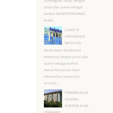
(Gunungpati - BSB), dengan
posisi dan syarat sebagai
berikut: DRIVER/PENGEMUDI
Kualifi...
LOKER 74
KARYAWAN DI
INDOFOOD
Dibuka loker di Indofood
Indonesia, dengan posisi dan
syarat sebagai berikut:
Humas Resources Sales
Administrasi Supervisor
Account...
PENERIMAAN 55
PEGAWAI
KONTRAK DI UIN
SEMARANG