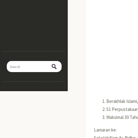
Berakhlak Islami
S1 Perpustakaan
Maksimal 30 Tah
Lamaran ke:
SekolahAlam Ar-Ridho