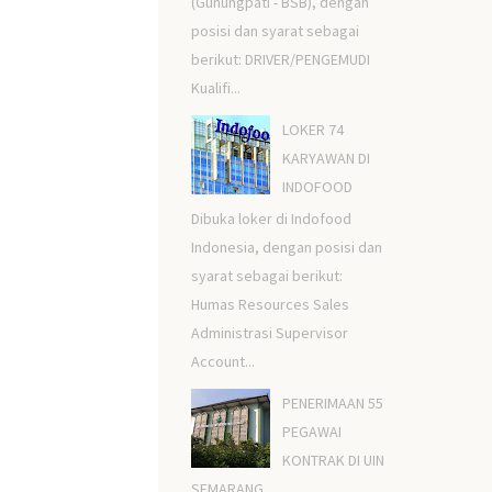
(Gunungpati - BSB), dengan
posisi dan syarat sebagai
berikut: DRIVER/PENGEMUDI
Kualifi...
LOKER 74
KARYAWAN DI
INDOFOOD
Dibuka loker di Indofood
Indonesia, dengan posisi dan
syarat sebagai berikut:
Humas Resources Sales
Administrasi Supervisor
Account...
PENERIMAAN 55
PEGAWAI
KONTRAK DI UIN
SEMARANG