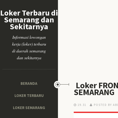
Loker Terbaru di
Semarang dan
Sekitarnya
Informasi lowongan
kerja (loker) terbaru
di daerah semarang
dan sekitarnya
Loker FRON
BERANDA
SEMARANG
LOKER TERBARU
19.31
POSTED BY AB
LOKER SEMARANG