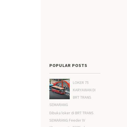
POPULAR POSTS
LOKER 75
KARYAWAN DI
BRT TRANS
SEMARANG
Dibuka loker di BRT TRANS
SEMARANG Feeder IV