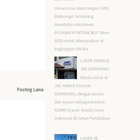
Universitas Islam Negeri (UIN)
Walisongo Semarang
membuka rekrutmen
PEGAWAI KONTRAK BLU Tahun
2020 untuk ditempatkan di
lingkungan UIN Wa...
LOKER ADMIN DI
JNE SEMARANG
Dibuka loker di
JNE AHMAD DAHLAN
Posting Lama
SEMARANG, dengan posisi
dan syarat sebagai berikut:
ADMIN Syarat: Wanita Umur
maksimal 28 tahun Pendidikan
...
LOKER 48