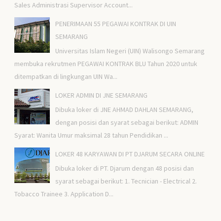
Sales Administrasi Supervisor Account...
PENERIMAAN 55 PEGAWAI KONTRAK DI UIN
SEMARANG
Universitas Islam Negeri (UIN) Walisongo Semarang
membuka rekrutmen PEGAWAI KONTRAK BLU Tahun 2020 untuk
ditempatkan di lingkungan UIN Wa...
LOKER ADMIN DI JNE SEMARANG
Dibuka loker di JNE AHMAD DAHLAN SEMARANG,
dengan posisi dan syarat sebagai berikut: ADMIN
Syarat: Wanita Umur maksimal 28 tahun Pendidikan ...
LOKER 48 KARYAWAN DI PT DJARUM SECARA ONLINE
Dibuka loker di PT. Djarum dengan 48 posisi dan
syarat sebagai berikut: 1. Tecnician - Electrical 2.
Tobacco Trainee 3. Application D...