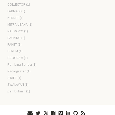
COLLECTOR
(1)
FARMASI
(1)
KERNET
(1)
MITRA USAHA
(1)
NASMOCO
(1)
PACKING
(1)
PAKET
(1)
PERUM
(1)
PROGRAM
(1)
Pembina Sentra
(1)
Radiografer
(1)
STAFF
(1)
SWALAYAN
(1)
pembukuan
(1)