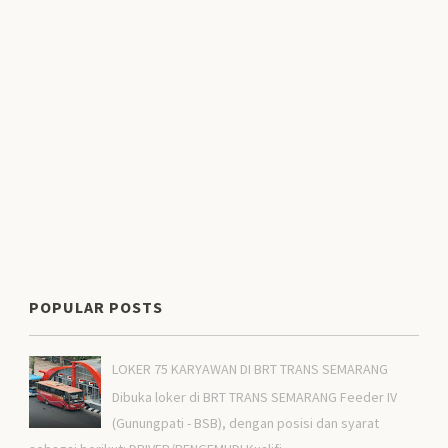
POPULAR POSTS
LOKER 75 KARYAWAN DI BRT TRANS SEMARANG
Dibuka loker di BRT TRANS SEMARANG Feeder IV
(Gunungpati - BSB), dengan posisi dan syarat