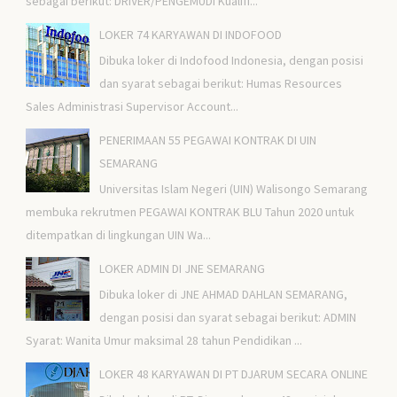
sebagai berikut: DRIVER/PENGEMUDI Kualifi...
LOKER 74 KARYAWAN DI INDOFOOD
Dibuka loker di Indofood Indonesia, dengan posisi
dan syarat sebagai berikut: Humas Resources
Sales Administrasi Supervisor Account...
PENERIMAAN 55 PEGAWAI KONTRAK DI UIN
SEMARANG
Universitas Islam Negeri (UIN) Walisongo Semarang
membuka rekrutmen PEGAWAI KONTRAK BLU Tahun 2020 untuk
ditempatkan di lingkungan UIN Wa...
LOKER ADMIN DI JNE SEMARANG
Dibuka loker di JNE AHMAD DAHLAN SEMARANG,
dengan posisi dan syarat sebagai berikut: ADMIN
Syarat: Wanita Umur maksimal 28 tahun Pendidikan ...
LOKER 48 KARYAWAN DI PT DJARUM SECARA ONLINE