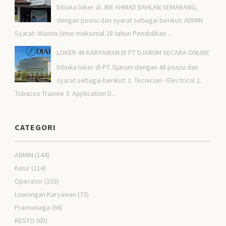
Dibuka loker di JNE AHMAD DAHLAN SEMARANG,
dengan posisi dan syarat sebagai berikut: ADMIN
Syarat: Wanita Umur maksimal 28 tahun Pendidikan ...
LOKER 48 KARYAWAN DI PT DJARUM SECARA ONLINE
Dibuka loker di PT. Djarum dengan 48 posisi dan
syarat sebagai berikut: 1. Tecnician - Electrical 2.
Tobacco Trainee 3. Application D...
CATEGORI
ADMIN
(144)
Kasir
(114)
Operator
(103)
Lowongan Karyawan
(73)
Pramuniaga
(66)
RESTO
(65)