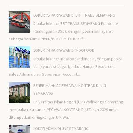
LOKER 75 KARYAWAN DI BRT TRANS SEMARANG
Dibuka loker di BRT TRANS SEMARANG Feeder IV
(Gunungpati - BSB), dengan posisi dan syarat
sebagai berikut: DRIVER/PENGEMUDI Kualifi...
LOKER 74 KARYAWAN DI INDOFOOD
Dibuka loker di Indofood Indonesia, dengan posisi
dan syarat sebagai berikut: Humas Resources
Sales Administrasi Supervisor Account...
PENERIMAAN 55 PEGAWAI KONTRAK DI UIN
SEMARANG
Universitas Islam Negeri (UIN) Walisongo Semarang
membuka rekrutmen PEGAWAI KONTRAK BLU Tahun 2020 untuk
ditempatkan di lingkungan UIN Wa...
LOKER ADMIN DI JNE SEMARANG