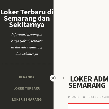
Loker Terbaru di
Semarang dan
Sekitarnya
Informasi lowongan
kerja (loker) terbaru
di daerah semarang
dan sekitarnya
LOKER ADMI
BERANDA
SEMARANG
LOKER TERBARU
00.41
POSTED BY AB
LOKER SEMARANG