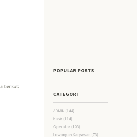
POPULAR POSTS
i berikut:
CATEGORI
ADMIN
(144)
Kasir
(114)
Operator
(103)
Lowongan Karyawan
(73)