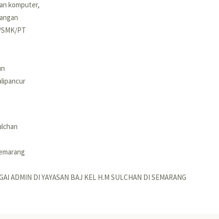
dan komputer,
uangan
K/SMK/PT
un
alipancur
ulchan
semarang
GAI ADMIN DI YAYASAN BAJ KEL H.M SULCHAN DI SEMARANG