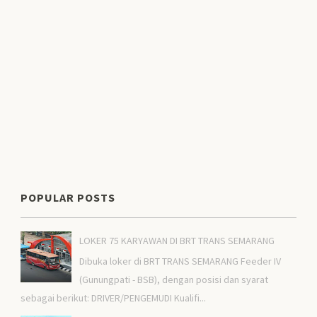
POPULAR POSTS
LOKER 75 KARYAWAN DI BRT TRANS SEMARANG
Dibuka loker di BRT TRANS SEMARANG Feeder IV
(Gunungpati - BSB), dengan posisi dan syarat
sebagai berikut: DRIVER/PENGEMUDI Kualifi...