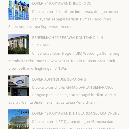
LOKER 74 KARYAWAN DI INDOFOOD
Dibuka loker di Indofood Indonesia, dengan posisi
dan syarat sebagai berikut: Humas Resources
Sales Administrasi Supervisor Account...
PENERIMAAN 55 PEGAWAI KONTRAK DI UIN
SEMARANG
Universitas Islam Negeri (UIN) Walisongo Semarang
membuka rekrutmen PEGAWAI KONTRAK BLU Tahun 2020 untuk
ditempatkan di lingkungan UIN Wa...
LOKER ADMIN DI JNE SEMARANG
Dibuka loker di JNE AHMAD DAHLAN SEMARANG,
dengan posisi dan syarat sebagai berikut: ADMIN
Syarat: Wanita Umur maksimal 28 tahun Pendidikan ...
LOKER 48 KARYAWAN DI PT DJARUM SECARA ONLINE
Dibuka loker di PT. Djarum dengan 48 posisi dan