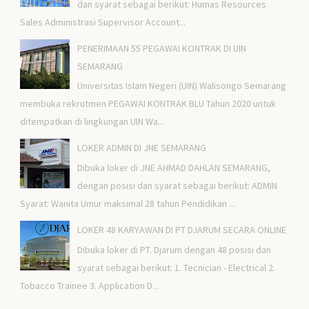
dan syarat sebagai berikut: Humas Resources
Sales Administrasi Supervisor Account...
PENERIMAAN 55 PEGAWAI KONTRAK DI UIN
SEMARANG
Universitas Islam Negeri (UIN) Walisongo Semarang
membuka rekrutmen PEGAWAI KONTRAK BLU Tahun 2020 untuk
ditempatkan di lingkungan UIN Wa...
LOKER ADMIN DI JNE SEMARANG
Dibuka loker di JNE AHMAD DAHLAN SEMARANG,
dengan posisi dan syarat sebagai berikut: ADMIN
Syarat: Wanita Umur maksimal 28 tahun Pendidikan ...
LOKER 48 KARYAWAN DI PT DJARUM SECARA ONLINE
Dibuka loker di PT. Djarum dengan 48 posisi dan
syarat sebagai berikut: 1. Tecnician - Electrical 2.
Tobacco Trainee 3. Application D...