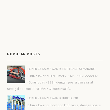
POPULAR POSTS
LOKER 75 KARYAWAN DI BRT TRANS SEMARANG
Dibuka loker di BRT TRANS SEMARANG Feeder IV
(Gunungpati - BSB), dengan posisi dan syarat
sebagai berikut: DRIVER/PENGEMUDI Kualifi...
LOKER 74 KARYAWAN DI INDOFOOD
Dibuka loker di Indofood Indonesia, dengan posisi