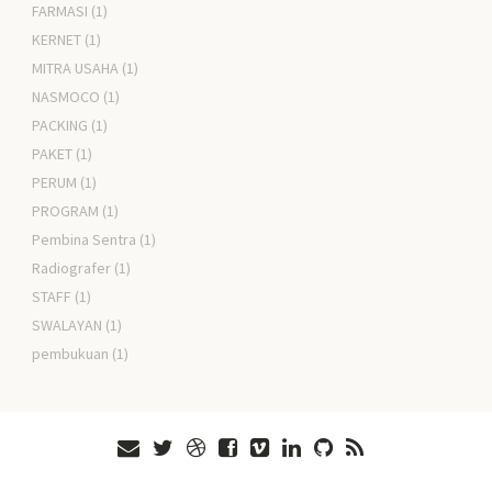
FARMASI
(1)
KERNET
(1)
MITRA USAHA
(1)
NASMOCO
(1)
PACKING
(1)
PAKET
(1)
PERUM
(1)
PROGRAM
(1)
Pembina Sentra
(1)
Radiografer
(1)
STAFF
(1)
SWALAYAN
(1)
pembukuan
(1)