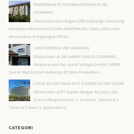
PENERIMAAN 55 PEGAWAI KONTRAK DI UIN
SEMARANG
Universitas Islam Negeri (UIN) Walisongo Semarang
membuka rekrutmen PEGAWAI KONTRAK BLU Tahun 2020 untuk
ditempatkan di lingkungan UIN Wa...
LOKER ADMIN DI JNE SEMARANG
Dibuka loker di JNE AHMAD DAHLAN SEMARANG,
dengan posisi dan syarat sebagai berikut: ADMIN
Syarat: Wanita Umur maksimal 28 tahun Pendidikan ...
LOKER 48 KARYAWAN DI PT DJARUM SECARA ONLINE
Dibuka loker di PT. Djarum dengan 48 posisi dan
syarat sebagai berikut: 1. Tecnician - Electrical 2.
Tobacco Trainee 3. Application D...
CATEGORI