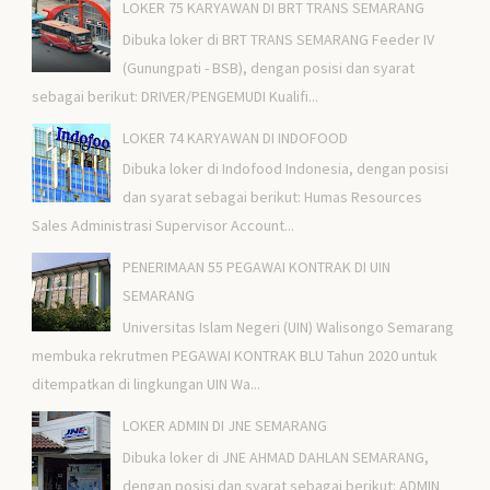
LOKER 75 KARYAWAN DI BRT TRANS SEMARANG
Dibuka loker di BRT TRANS SEMARANG Feeder IV
(Gunungpati - BSB), dengan posisi dan syarat
sebagai berikut: DRIVER/PENGEMUDI Kualifi...
LOKER 74 KARYAWAN DI INDOFOOD
Dibuka loker di Indofood Indonesia, dengan posisi
dan syarat sebagai berikut: Humas Resources
Sales Administrasi Supervisor Account...
PENERIMAAN 55 PEGAWAI KONTRAK DI UIN
SEMARANG
Universitas Islam Negeri (UIN) Walisongo Semarang
membuka rekrutmen PEGAWAI KONTRAK BLU Tahun 2020 untuk
ditempatkan di lingkungan UIN Wa...
LOKER ADMIN DI JNE SEMARANG
Dibuka loker di JNE AHMAD DAHLAN SEMARANG,
dengan posisi dan syarat sebagai berikut: ADMIN