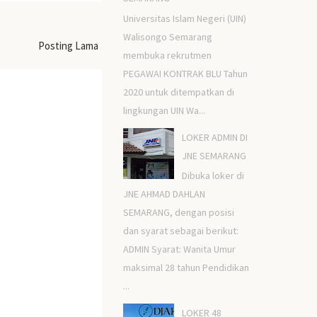
Universitas Islam Negeri (UIN)
Walisongo Semarang
Posting Lama
membuka rekrutmen
PEGAWAI KONTRAK BLU Tahun
2020 untuk ditempatkan di
lingkungan UIN Wa...
LOKER ADMIN DI
JNE SEMARANG
Dibuka loker di
JNE AHMAD DAHLAN
SEMARANG, dengan posisi
dan syarat sebagai berikut:
ADMIN Syarat: Wanita Umur
maksimal 28 tahun Pendidikan
...
LOKER 48