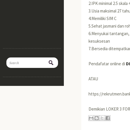
2.IPK minimal 2.5 skala 
3.Usia maksimal 27 ta
4.Memiliki SIM C
5.Sehat jasmani dan ro
6.Menyukai tantangan, p
kesuksesan
7.Bersedia ditempatkan
Pendafatar online di
D
ATAU
https://rekrutmen.bank
Demikian LOKER 3 FO