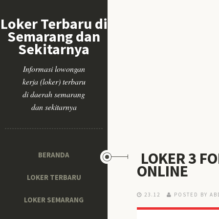
Loker Terbaru di
Semarang dan
Sekitarnya
Informasi lowongan
kerja (loker) terbaru
di daerah semarang
dan sekitarnya
LOKER 3 FO
BERANDA
ONLINE
LOKER TERBARU
23.12
POSTED BY AB
LOKER SEMARANG