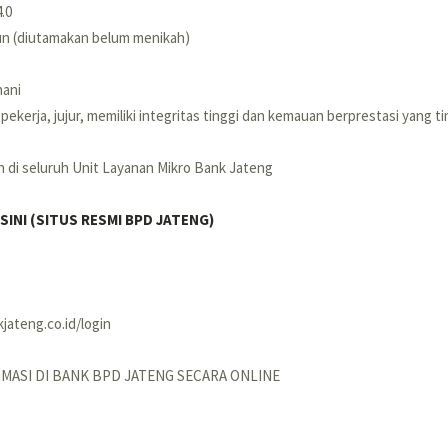
4.0
hun (diutamakan belum menikah)
hani
ekerja, jujur, memiliki integritas tinggi dan kemauan berprestasi yang t
 di seluruh Unit Layanan Mikro Bank Jateng
ISINI (SITUS RESMI BPD JATENG)
jateng.co.id/login
RMASI DI BANK BPD JATENG SECARA ONLINE