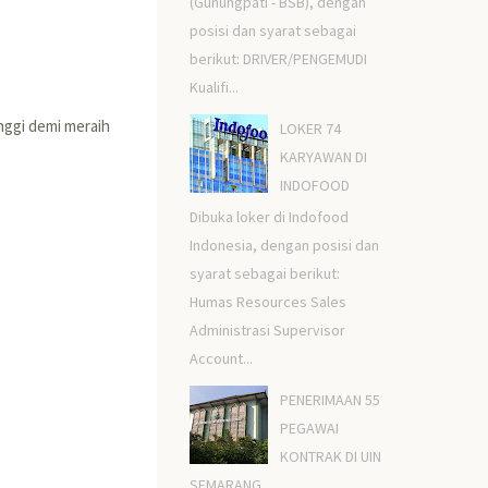
(Gunungpati - BSB), dengan
posisi dan syarat sebagai
berikut: DRIVER/PENGEMUDI
Kualifi...
inggi demi meraih
LOKER 74
KARYAWAN DI
INDOFOOD
Dibuka loker di Indofood
Indonesia, dengan posisi dan
syarat sebagai berikut:
Humas Resources Sales
Administrasi Supervisor
Account...
PENERIMAAN 55
PEGAWAI
KONTRAK DI UIN
SEMARANG