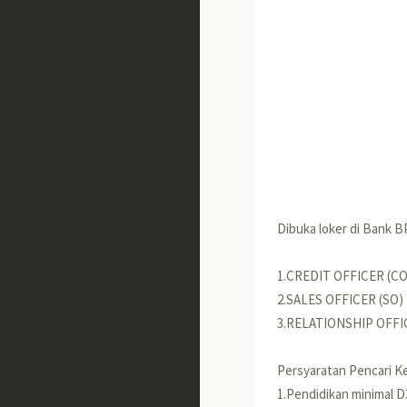
Dibuka loker di Bank B
1.CREDIT OFFICER (CO
2.SALES OFFICER (SO)
3.RELATIONSHIP OFFI
Persyaratan Pencari Ker
1.Pendidikan minimal D