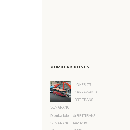
POPULAR POSTS
LOKER 75
KARYAWAN DI
BRT TRANS
SEMARANG
Dibuka loker di BRT TRANS
SEMARANG Feeder IV