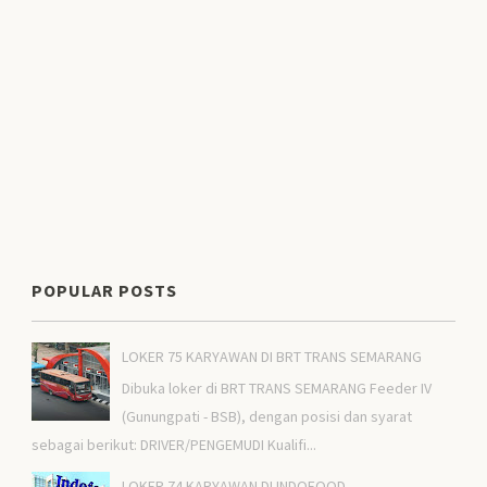
POPULAR POSTS
LOKER 75 KARYAWAN DI BRT TRANS SEMARANG
Dibuka loker di BRT TRANS SEMARANG Feeder IV
(Gunungpati - BSB), dengan posisi dan syarat
sebagai berikut: DRIVER/PENGEMUDI Kualifi...
LOKER 74 KARYAWAN DI INDOFOOD