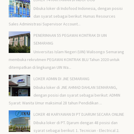
Dibuka loker di Indofood Indonesia, dengan posisi
dan syarat sebagai berikut: Humas Resources
Sales Administrasi Supervisor Account...
PENERIMAAN 55 PEGAWAI KONTRAK DI UIN
SEMARANG
Universitas Islam Negeri (UIN) Walisongo Semarang
membuka rekrutmen PEGAWAI KONTRAK BLU Tahun 2020 untuk
ditempatkan di lingkungan UIN Wa...
LOKER ADMIN DI JNE SEMARANG
Dibuka loker di JNE AHMAD DAHLAN SEMARANG,
dengan posisi dan syarat sebagai berikut: ADMIN
Syarat: Wanita Umur maksimal 28 tahun Pendidikan ...
LOKER 48 KARYAWAN DI PT DJARUM SECARA ONLINE
Dibuka loker di PT. Djarum dengan 48 posisi dan
syarat sebagai berikut: 1. Tecnician - Electrical 2.