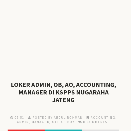
LOKER ADMIN, OB, AO, ACCOUNTING,
MANAGER DI KSPPS NUGARAHA
JATENG
07.51
POSTED BY ABDUL ROHMAN
ACCOUNTING
,
ADMIN
,
MANAGER
,
OFFICE BOY
8 COMMENTS