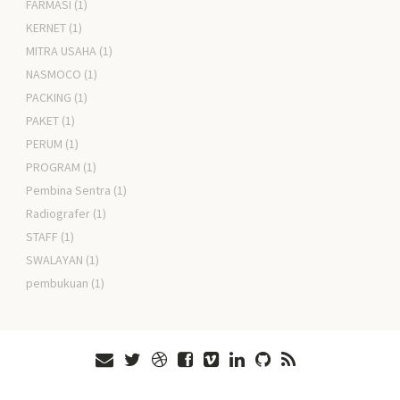
FARMASI
(1)
KERNET
(1)
MITRA USAHA
(1)
NASMOCO
(1)
PACKING
(1)
PAKET
(1)
PERUM
(1)
PROGRAM
(1)
Pembina Sentra
(1)
Radiografer
(1)
STAFF
(1)
SWALAYAN
(1)
pembukuan
(1)