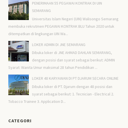
PENERIMAAN 55 PEGAWAI KONTRAK DI UIN
SEMARANG
Universitas Islam Negeri (UIN) Walisongo Semarang
membuka rekrutmen PEGAWAI KONTRAK BLU Tahun 2020 untuk
ditempatkan di lingkungan UIN Wa...
LOKER ADMIN DI JNE SEMARANG
Dibuka loker di JNE AHMAD DAHLAN SEMARANG,
dengan posisi dan syarat sebagai berikut: ADMIN
Syarat: Wanita Umur maksimal 28 tahun Pendidikan ...
LOKER 48 KARYAWAN DI PT DJARUM SECARA ONLINE
Dibuka loker di PT. Djarum dengan 48 posisi dan
syarat sebagai berikut: 1. Tecnician - Electrical 2.
Tobacco Trainee 3. Application D...
CATEGORI