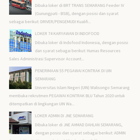
Dibuka loker di BRT TRANS SEMARANG Feeder IV
(Gunungpati - BSB), dengan posisi dan syarat
sebagai berikut: DRIVER/PENGEMUDI Kualifi...
LOKER 74 KARYAWAN DI INDOFOOD
Dibuka loker di Indofood Indonesia, dengan posisi
dan syarat sebagai berikut: Humas Resources
Sales Administrasi Supervisor Account...
PENERIMAAN 55 PEGAWAI KONTRAK DI UIN
SEMARANG
Universitas Islam Negeri (UIN) Walisongo Semarang
membuka rekrutmen PEGAWAI KONTRAK BLU Tahun 2020 untuk
ditempatkan di lingkungan UIN Wa...
LOKER ADMIN DI JNE SEMARANG
Dibuka loker di JNE AHMAD DAHLAN SEMARANG,
dengan posisi dan syarat sebagai berikut: ADMIN