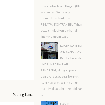
Universitas Islam Negeri (UIN)
Walisongo Semarang
membuka rekrutmen
PEGAWAI KONTRAK BLU Tahun
2020 untuk ditempatkan di
lingkungan UIN Wa...
LOKER ADMIN DI
JNE SEMARANG
Dibuka loker di
JNE AHMAD DAHLAN
SEMARANG, dengan posisi
dan syarat sebagai berikut:
ADMIN Syarat: Wanita Umur
maksimal 28 tahun Pendidikan
Posting Lama
...
LOKER 48