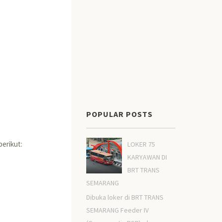
POPULAR POSTS
erikut:
LOKER 75
KARYAWAN DI
BRT TRANS
SEMARANG
Dibuka loker di BRT TRANS
SEMARANG Feeder IV