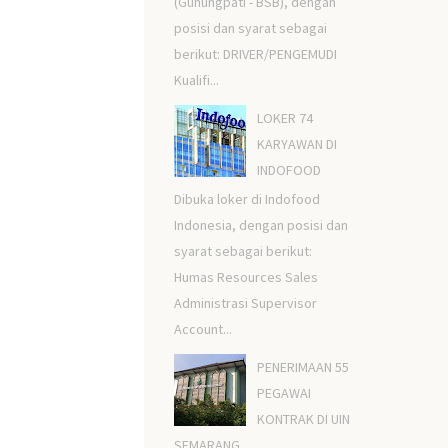
(Gunungpati - BSB), dengan
posisi dan syarat sebagai
berikut: DRIVER/PENGEMUDI
Kualifi...
LOKER 74
KARYAWAN DI
INDOFOOD
Dibuka loker di Indofood
Indonesia, dengan posisi dan
syarat sebagai berikut:
Humas Resources Sales
Administrasi Supervisor
Account...
PENERIMAAN 55
PEGAWAI
KONTRAK DI UIN
SEMARANG