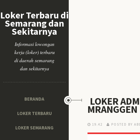
Loker Terbaru di
Semarang dan
Sekitarnya
Informasi lowongan
kerja (loker) terbaru
di daerah semarang
dan sekitarnya
LOKER ADMI
BERANDA
MRANGGEN
LOKER TERBARU
19.42
POSTED BY AB
LOKER SEMARANG