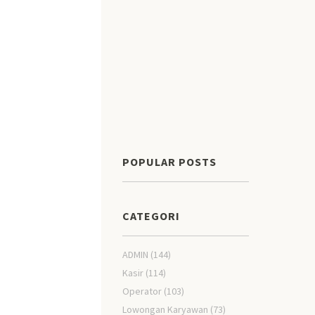
POPULAR POSTS
CATEGORI
ADMIN
(144)
Kasir
(114)
Operator
(103)
Lowongan Karyawan
(73)