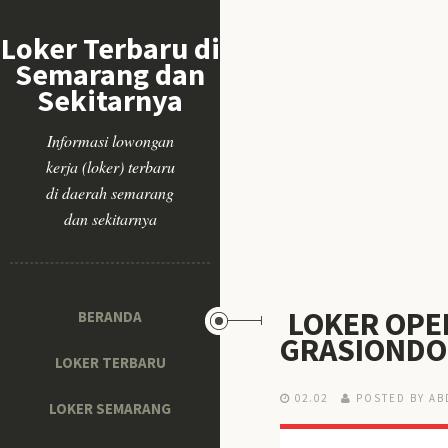
Loker Terbaru di
Semarang dan
Sekitarnya
Informasi lowongan
kerja (loker) terbaru
di daerah semarang
dan sekitarnya
LOKER OPER
BERANDA
GRASIONDO
LOKER TERBARU
02.02
POSTED BY AB
LOKER SEMARANG