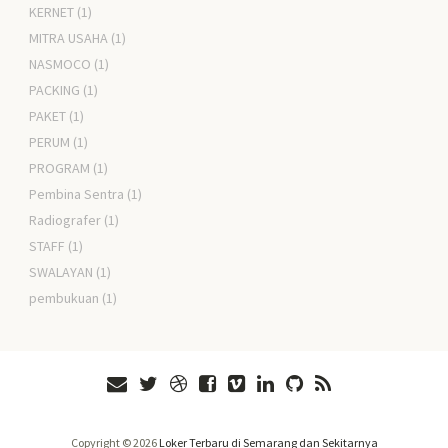
KERNET
(1)
MITRA USAHA
(1)
NASMOCO
(1)
PACKING
(1)
PAKET
(1)
PERUM
(1)
PROGRAM
(1)
Pembina Sentra
(1)
Radiografer
(1)
STAFF
(1)
SWALAYAN
(1)
pembukuan
(1)
Copyright ©
2026
Loker Terbaru di Semarang dan Sekitarnya