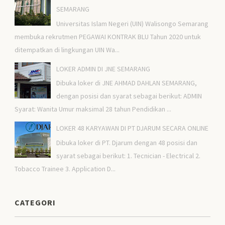
SEMARANG
Universitas Islam Negeri (UIN) Walisongo Semarang
membuka rekrutmen PEGAWAI KONTRAK BLU Tahun 2020 untuk
ditempatkan di lingkungan UIN Wa...
LOKER ADMIN DI JNE SEMARANG
Dibuka loker di JNE AHMAD DAHLAN SEMARANG,
dengan posisi dan syarat sebagai berikut: ADMIN
Syarat: Wanita Umur maksimal 28 tahun Pendidikan ...
LOKER 48 KARYAWAN DI PT DJARUM SECARA ONLINE
Dibuka loker di PT. Djarum dengan 48 posisi dan
syarat sebagai berikut: 1. Tecnician - Electrical 2.
Tobacco Trainee 3. Application D...
CATEGORI