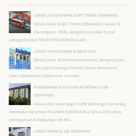
LOKER 75 KARYAWAN DI BRT TRANS SEMARANG
Dibuka loker di BRT TRANS SEMARANG Feeder IV
(Gunungpati - BSB), dengan posisi dan syarat
sebagai berikut: DRIVER/PENGEMUDI Kualifi...
LOKER 74 KARYAWAN DI INDOFOOD
Dibuka loker di Indofood Indonesia, dengan posisi
dan syarat sebagai berikut: Humas Resources
Sales Administrasi Supervisor Account...
PENERIMAAN 55 PEGAWAI KONTRAK DI UIN
SEMARANG
Universitas Islam Negeri (UIN) Walisongo Semarang
membuka rekrutmen PEGAWAI KONTRAK BLU Tahun 2020 untuk
ditempatkan di lingkungan UIN Wa...
LOKER ADMIN DI JNE SEMARANG