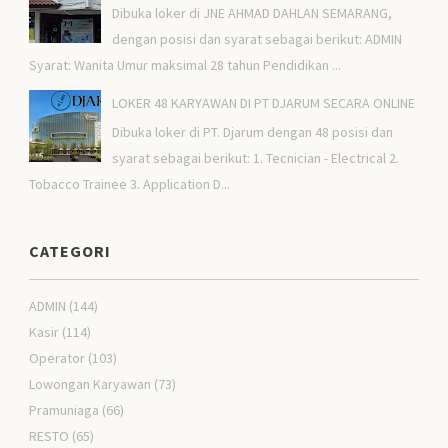
Dibuka loker di JNE AHMAD DAHLAN SEMARANG,
dengan posisi dan syarat sebagai berikut: ADMIN
Syarat: Wanita Umur maksimal 28 tahun Pendidikan ...
LOKER 48 KARYAWAN DI PT DJARUM SECARA ONLINE
Dibuka loker di PT. Djarum dengan 48 posisi dan
syarat sebagai berikut: 1. Tecnician - Electrical 2.
Tobacco Trainee 3. Application D...
CATEGORI
ADMIN
(144)
Kasir
(114)
Operator
(103)
Lowongan Karyawan
(73)
Pramuniaga
(66)
RESTO
(65)