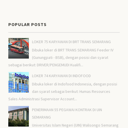
POPULAR POSTS
LOKER 75 KARYAWAN DI BRT TRANS SEMARANG
Dibuka loker di BRT TRANS SEMARANG Feeder IV
(Gunungpati - BSB), dengan posisi dan syarat
sebagai berikut: DRIVER/PENGEMUDI Kualifi...
LOKER 74 KARYAWAN DI INDOFOOD
Dibuka loker di Indofood Indonesia, dengan posisi
dan syarat sebagai berikut: Humas Resources
Sales Administrasi Supervisor Account...
PENERIMAAN 55 PEGAWAI KONTRAK DI UIN
SEMARANG
Universitas Islam Negeri (UIN) Walisongo Semarang