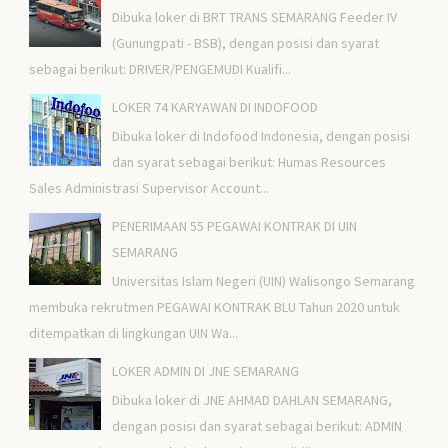
Dibuka loker di BRT TRANS SEMARANG Feeder IV
(Gunungpati - BSB), dengan posisi dan syarat
sebagai berikut: DRIVER/PENGEMUDI Kualifi...
LOKER 74 KARYAWAN DI INDOFOOD
Dibuka loker di Indofood Indonesia, dengan posisi
dan syarat sebagai berikut: Humas Resources
Sales Administrasi Supervisor Account...
PENERIMAAN 55 PEGAWAI KONTRAK DI UIN
SEMARANG
Universitas Islam Negeri (UIN) Walisongo Semarang
membuka rekrutmen PEGAWAI KONTRAK BLU Tahun 2020 untuk
ditempatkan di lingkungan UIN Wa...
LOKER ADMIN DI JNE SEMARANG
Dibuka loker di JNE AHMAD DAHLAN SEMARANG,
dengan posisi dan syarat sebagai berikut: ADMIN