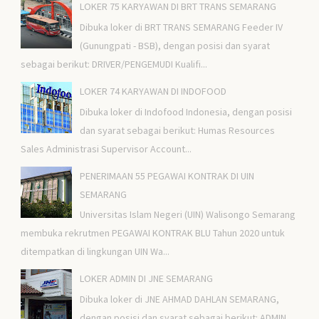
LOKER 75 KARYAWAN DI BRT TRANS SEMARANG
Dibuka loker di BRT TRANS SEMARANG Feeder IV
(Gunungpati - BSB), dengan posisi dan syarat
sebagai berikut: DRIVER/PENGEMUDI Kualifi...
LOKER 74 KARYAWAN DI INDOFOOD
Dibuka loker di Indofood Indonesia, dengan posisi
dan syarat sebagai berikut: Humas Resources
Sales Administrasi Supervisor Account...
PENERIMAAN 55 PEGAWAI KONTRAK DI UIN
SEMARANG
Universitas Islam Negeri (UIN) Walisongo Semarang
membuka rekrutmen PEGAWAI KONTRAK BLU Tahun 2020 untuk
ditempatkan di lingkungan UIN Wa...
LOKER ADMIN DI JNE SEMARANG
Dibuka loker di JNE AHMAD DAHLAN SEMARANG,
dengan posisi dan syarat sebagai berikut: ADMIN