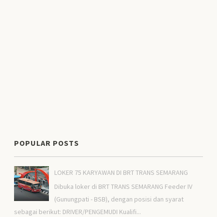
POPULAR POSTS
LOKER 75 KARYAWAN DI BRT TRANS SEMARANG
Dibuka loker di BRT TRANS SEMARANG Feeder IV
(Gunungpati - BSB), dengan posisi dan syarat
sebagai berikut: DRIVER/PENGEMUDI Kualifi...