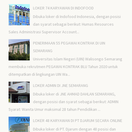
LOKER 74 KARYAWAN DI INDOFOOD
Dibuka loker di Indofood Indonesia, dengan posisi
dan syarat sebagai berikut: Humas Resources
Sales Administrasi Supervisor Account...
PENERIMAAN 55 PEGAWAI KONTRAK DI UIN
SEMARANG
Universitas Islam Negeri (UIN) Walisongo Semarang
membuka rekrutmen PEGAWAI KONTRAK BLU Tahun 2020 untuk
ditempatkan di lingkungan UIN Wa...
LOKER ADMIN DI JNE SEMARANG
Dibuka loker di JNE AHMAD DAHLAN SEMARANG,
dengan posisi dan syarat sebagai berikut: ADMIN
Syarat: Wanita Umur maksimal 28 tahun Pendidikan ...
LOKER 48 KARYAWAN DI PT DJARUM SECARA ONLINE
Dibuka loker di PT. Djarum dengan 48 posisi dan