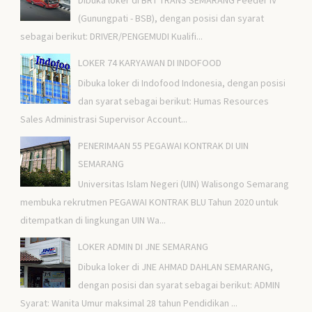
Dibuka loker di BRT TRANS SEMARANG Feeder IV
(Gunungpati - BSB), dengan posisi dan syarat
sebagai berikut: DRIVER/PENGEMUDI Kualifi...
LOKER 74 KARYAWAN DI INDOFOOD
Dibuka loker di Indofood Indonesia, dengan posisi
dan syarat sebagai berikut: Humas Resources
Sales Administrasi Supervisor Account...
PENERIMAAN 55 PEGAWAI KONTRAK DI UIN
SEMARANG
Universitas Islam Negeri (UIN) Walisongo Semarang
membuka rekrutmen PEGAWAI KONTRAK BLU Tahun 2020 untuk
ditempatkan di lingkungan UIN Wa...
LOKER ADMIN DI JNE SEMARANG
Dibuka loker di JNE AHMAD DAHLAN SEMARANG,
dengan posisi dan syarat sebagai berikut: ADMIN
Syarat: Wanita Umur maksimal 28 tahun Pendidikan ...