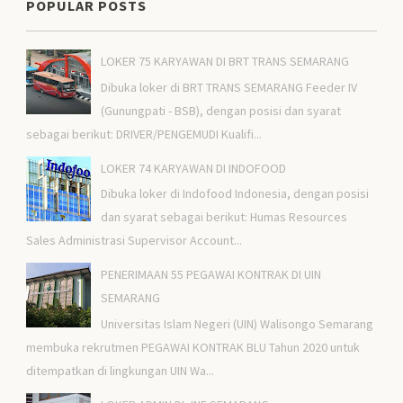
POPULAR POSTS
LOKER 75 KARYAWAN DI BRT TRANS SEMARANG
Dibuka loker di BRT TRANS SEMARANG Feeder IV
(Gunungpati - BSB), dengan posisi dan syarat
sebagai berikut: DRIVER/PENGEMUDI Kualifi...
LOKER 74 KARYAWAN DI INDOFOOD
Dibuka loker di Indofood Indonesia, dengan posisi
dan syarat sebagai berikut: Humas Resources
Sales Administrasi Supervisor Account...
PENERIMAAN 55 PEGAWAI KONTRAK DI UIN
SEMARANG
Universitas Islam Negeri (UIN) Walisongo Semarang
membuka rekrutmen PEGAWAI KONTRAK BLU Tahun 2020 untuk
ditempatkan di lingkungan UIN Wa...