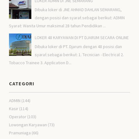
LOKER ADMIN DI JNE SEMARANG
Dibuka loker di JNE AHMAD DAHLAN SEMARANG,
dengan posisi dan syarat sebagai berikut: ADMIN
Syarat: Wanita Umur maksimal 28 tahun Pendidikan ...
LOKER 48 KARYAWAN DI PT DJARUM SECARA ONLINE
Dibuka loker di PT. Djarum dengan 48 posisi dan
syarat sebagai berikut: 1. Tecnician - Electrical 2.
Tobacco Trainee 3. Application D...
CATEGORI
ADMIN
(144)
Kasir
(114)
Operator
(103)
Lowongan Karyawan
(73)
Pramuniaga
(66)