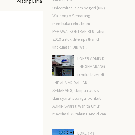
Posting Lama
Universitas Islam Negeri (UIN)
Walisongo Semarang
membuka rekrutmen
PEGAWAI KONTRAK BLU Tahun
2020 untuk ditempatkan di
lingkungan UIN Wa...
LOKER ADMIN DI
JNE SEMARANG
Dibuka loker di
JNE AHMAD DAHLAN
SEMARANG, dengan posisi
dan syarat sebagai berikut:
ADMIN Syarat: Wanita Umur
maksimal 28 tahun Pendidikan
...
LOKER 48