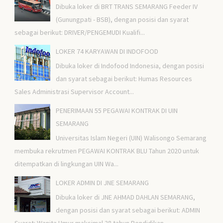
Dibuka loker di BRT TRANS SEMARANG Feeder IV
(Gunungpati - BSB), dengan posisi dan syarat
sebagai berikut: DRIVER/PENGEMUDI Kualifi...
LOKER 74 KARYAWAN DI INDOFOOD
Dibuka loker di Indofood Indonesia, dengan posisi
dan syarat sebagai berikut: Humas Resources
Sales Administrasi Supervisor Account...
PENERIMAAN 55 PEGAWAI KONTRAK DI UIN
SEMARANG
Universitas Islam Negeri (UIN) Walisongo Semarang
membuka rekrutmen PEGAWAI KONTRAK BLU Tahun 2020 untuk
ditempatkan di lingkungan UIN Wa...
LOKER ADMIN DI JNE SEMARANG
Dibuka loker di JNE AHMAD DAHLAN SEMARANG,
dengan posisi dan syarat sebagai berikut: ADMIN
Syarat: Wanita Umur maksimal 28 tahun Pendidikan ...