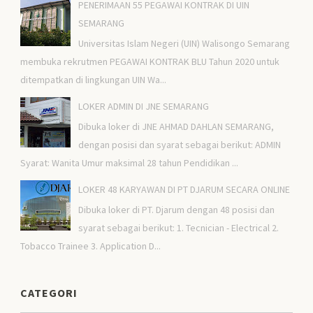
PENERIMAAN 55 PEGAWAI KONTRAK DI UIN
SEMARANG
Universitas Islam Negeri (UIN) Walisongo Semarang
membuka rekrutmen PEGAWAI KONTRAK BLU Tahun 2020 untuk
ditempatkan di lingkungan UIN Wa...
LOKER ADMIN DI JNE SEMARANG
Dibuka loker di JNE AHMAD DAHLAN SEMARANG,
dengan posisi dan syarat sebagai berikut: ADMIN
Syarat: Wanita Umur maksimal 28 tahun Pendidikan ...
LOKER 48 KARYAWAN DI PT DJARUM SECARA ONLINE
Dibuka loker di PT. Djarum dengan 48 posisi dan
syarat sebagai berikut: 1. Tecnician - Electrical 2.
Tobacco Trainee 3. Application D...
CATEGORI