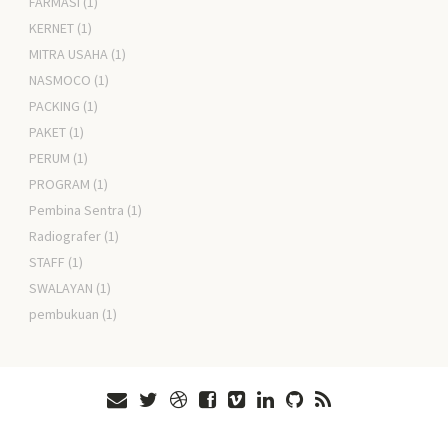
FARMASI
(1)
KERNET
(1)
MITRA USAHA
(1)
NASMOCO
(1)
PACKING
(1)
PAKET
(1)
PERUM
(1)
PROGRAM
(1)
Pembina Sentra
(1)
Radiografer
(1)
STAFF
(1)
SWALAYAN
(1)
pembukuan
(1)