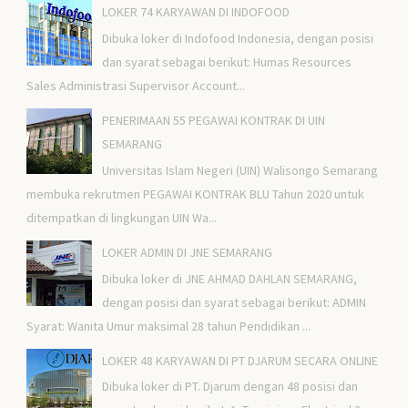
LOKER 74 KARYAWAN DI INDOFOOD
Dibuka loker di Indofood Indonesia, dengan posisi
dan syarat sebagai berikut: Humas Resources
Sales Administrasi Supervisor Account...
PENERIMAAN 55 PEGAWAI KONTRAK DI UIN
SEMARANG
Universitas Islam Negeri (UIN) Walisongo Semarang
membuka rekrutmen PEGAWAI KONTRAK BLU Tahun 2020 untuk
ditempatkan di lingkungan UIN Wa...
LOKER ADMIN DI JNE SEMARANG
Dibuka loker di JNE AHMAD DAHLAN SEMARANG,
dengan posisi dan syarat sebagai berikut: ADMIN
Syarat: Wanita Umur maksimal 28 tahun Pendidikan ...
LOKER 48 KARYAWAN DI PT DJARUM SECARA ONLINE
Dibuka loker di PT. Djarum dengan 48 posisi dan