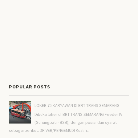
POPULAR POSTS
LOKER 75 KARYAWAN DI BRT TRANS SEMARANG
Dibuka loker di BRT TRANS SEMARANG Feeder IV
(Gunungpati - BSB), dengan posisi dan syarat
sebagai berikut: DRIVER/PENGEMUDI Kualifi...